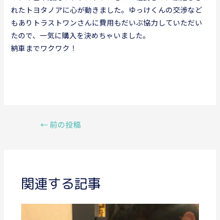
れたトヨタノアに心が動きました。ゆっけくんの交渉など
もありトラストワンさんに費用もだいぶ協力していただい
たので、一気に購入を決めちゃいました。
納車までワクワク！
投
←
前の投稿
稿
ナ
ビ
ゲ
関連する記事
ー
シ
ョ